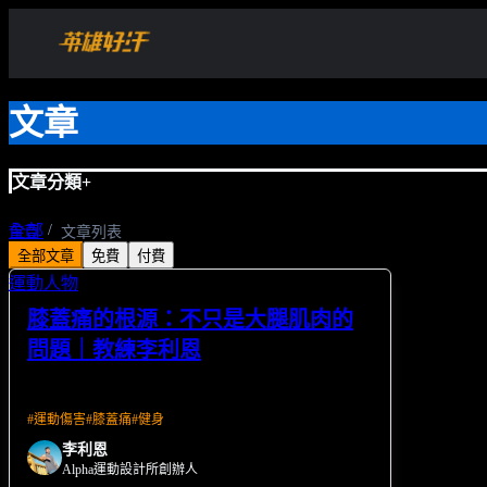
文章
文章分類
+
全部
首頁
文章列表
全部文章
免費
付費
運動知識
運動人物
膝蓋痛的根源：不只是大腿肌肉的
問題｜教練李利恩
#
運動傷害
#
膝蓋痛
#
健身
李利恩
Alpha運動設計所創辦人