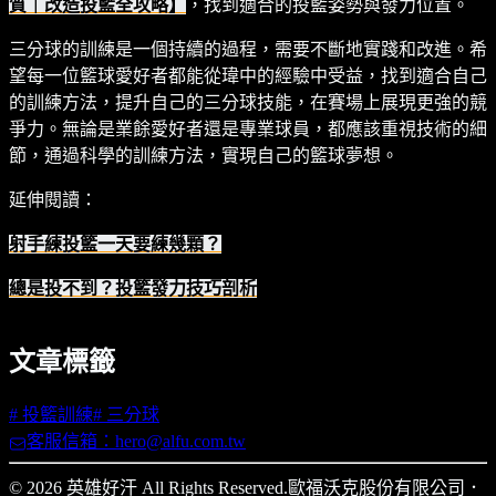
質｜改造投籃全攻略】
，找到適合的投籃姿勢與發力位置。
三分球的訓練是一個持續的過程，需要不斷地實踐和改進。希
望每一位籃球愛好者都能從瑋中的經驗中受益，找到適合自己
的訓練方法，提升自己的三分球技能，在賽場上展現更強的競
爭力。無論是業餘愛好者還是專業球員，都應該重視技術的細
節，通過科學的訓練方法，實現自己的籃球夢想。
延伸閱讀：
射手練投籃一天要練幾顆？
總是投不到？投籃發力技巧剖析
文章標籤
#
投籃訓練
#
三分球
客服信箱：hero@alfu.com.tw
© 2026 英雄好汗 All Rights Reserved.
歐福沃克股份有限公司
．