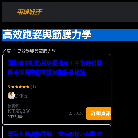
高效跑姿與筋膜力學
首頁
高效跑姿與筋膜力學
運動者的肌筋膜終極指南！由復健科醫
師凃俐雯帶你破解身體保養秘笈
5
(
1
)
凃俐雯
優惠價
NT$5,250
詳細資訊
1,038
NT$7,500
學跑步由姿勢開始：從呼吸技巧到動力