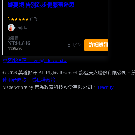
鏈要領 告別跑步傷膝蓋迷思
5
(
17
)
李翰暄
優惠價
NT$4,816
詳細資訊
1,934
NT$6,880
客服信箱：hero@alfu.com.tw
© 2026 英雄好汗 All Rights Reserved.
歐福沃克股份有限公司
．
統
使用者條款
．
隱私權政策
Made with ♥ by
無為教育科技股份有限公司．
Teachify