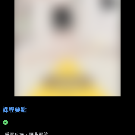
課程要點
肩頸痠痛、腰背緊繃