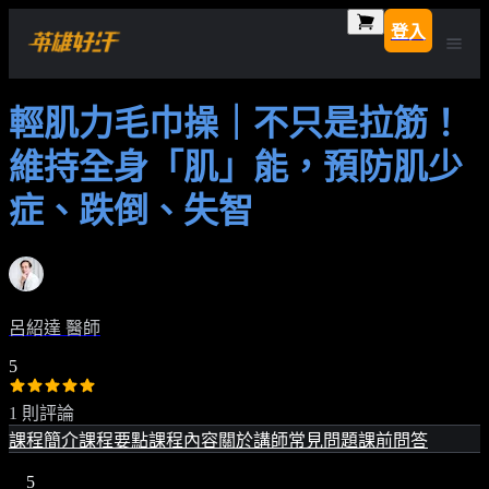
登入
輕肌力毛巾操｜不只是拉筋！
維持全身「肌」能，預防肌少
症、跌倒、失智
呂紹達 醫師
5
1 則評論
課程簡介
課程要點
課程內容
關於講師
常見問題
課前問答
5