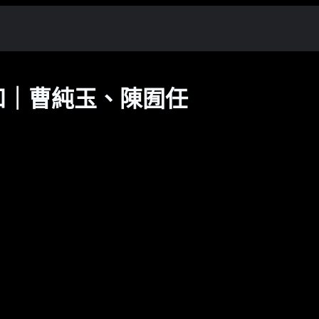
知｜曹純玉、陳囿任