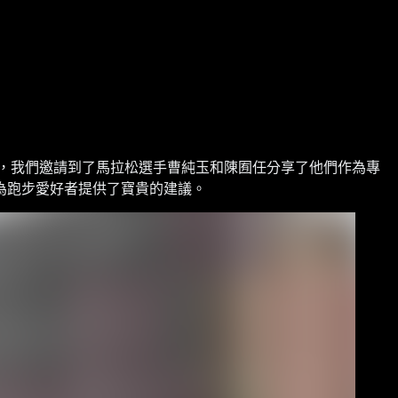
，我們邀請到了馬拉松選手曹純玉和陳囿任分享了他們作為專
為跑步愛好者提供了寶貴的建議。