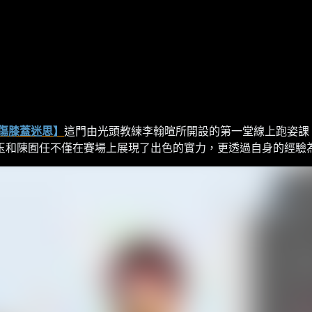
傷膝蓋迷思】
這門由光頭教練李翰暄所開設的第一堂線上跑姿課
玉和陳囿任不僅在賽場上展現了出色的實力，更透過自身的經驗