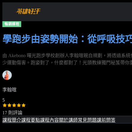
暢銷課程
學跑步由姿勢開始：從呼吸技巧
由 Akebono 曙光跑步學校創辦人李翰暄親自規劃，將透
少運動傷害。跑姿對了，什麼都對了！光頭教練獨門秘笈帶你
李翰暄
5
17 則評論
課程簡介
課程要點
課程內容
關於講師
常見問題
課前問答